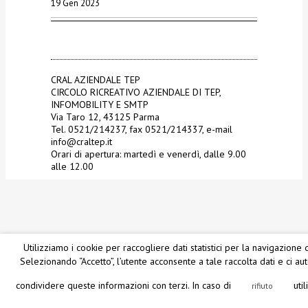
19 Gen 2023
CRAL AZIENDALE TEP
CIRCOLO RICREATIVO AZIENDALE DI TEP,
INFOMOBILITY E SMTP
Via Taro 12, 43125 Parma
Tel. 0521/214237, fax 0521/214337, e-mail
info@craltep.it
Orari di apertura: martedì e venerdì, dalle 9.00
alle 12.00
Utilizziamo i cookie per raccogliere dati statistici per la navigazione d
Selezionando “Accetto”, l’utente acconsente a tale raccolta dati e ci au
condividere queste informazioni con terzi. In caso di
uti
rifiuto