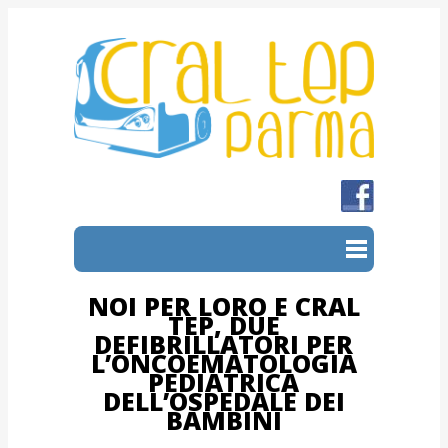
NOI PER LORO E CRAL
TEP, DUE
DEFIBRILLATORI PER
L’ONCOEMATOLOGIA
PEDIATRICA
DELL’OSPEDALE DEI
BAMBINI