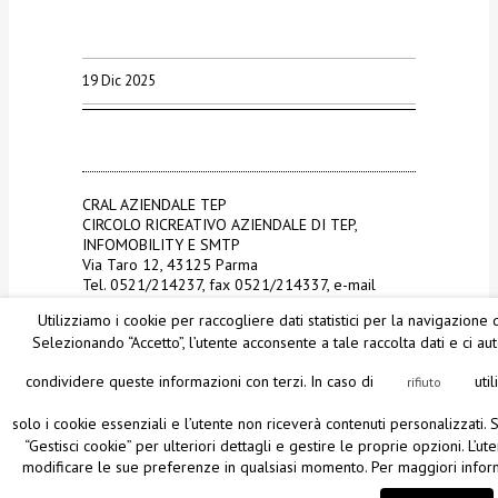
19 Dic 2025
CRAL AZIENDALE TEP
CIRCOLO RICREATIVO AZIENDALE DI TEP,
INFOMOBILITY E SMTP
Via Taro 12, 43125 Parma
Tel. 0521/214237, fax 0521/214337, e-mail
info@craltep.it
Utilizziamo i cookie per raccogliere dati statistici per la navigazione d
Orari di apertura: martedì e venerdì, dalle 9.00
Selezionando “Accetto”, l’utente acconsente a tale raccolta dati e ci au
alle 12.00
condividere queste informazioni con terzi. In caso di
uti
rifiuto
solo i cookie essenziali e l’utente non riceverà contenuti personalizzati.
“Gestisci cookie” per ulteriori dettagli e gestire le proprie opzioni. L’ut
modificare le sue preferenze in qualsiasi momento. Per maggiori inform