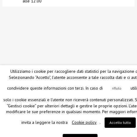
alle 12.00
Utilizziamo i cookie per raccogliere dati statistici per la navigazione d
Selezionando “Accetto”, l’utente acconsente a tale raccolta dati e ci au
condividere queste informazioni con terzi. In caso di
uti
rifiuto
solo i cookie essenziali e l’utente non riceverà contenuti personalizzati.
“Gestisci cookie” per ulteriori dettagli e gestire le proprie opzioni. L’ut
modificare le sue preferenze in qualsiasi momento. Per maggiori inform
invita a leggere la nostra
Cookie policy
.
Accetto tutto